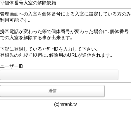
▽個体番号入室の解除依頼
管理画面への入室を個体番号による入室に設定している方のみ
利用可能です｡
携帯電話が変わった等で個体番号が変わった場合に､個体番号
での入室を解除する事が出来ます｡
下記に登録しているﾕｰｻﾞｰIDを入力して下さい｡
登録先のﾒｰﾙｱﾄﾞﾚｽ宛に､解除用のURLが送信されます｡
ユーザーID
(c)mrank.tv